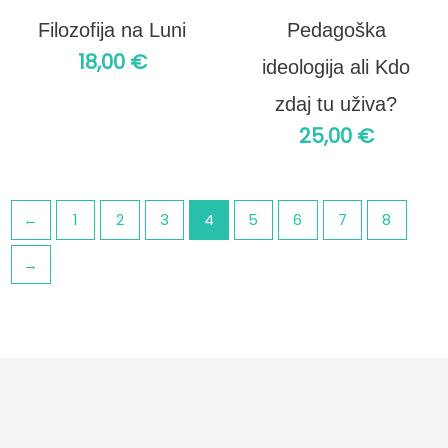
Filozofija na Luni
Pedagoška
18,00
€
ideologija ali Kdo
zdaj tu uživa?
25,00
€
←
1
2
3
4
5
6
7
8
→