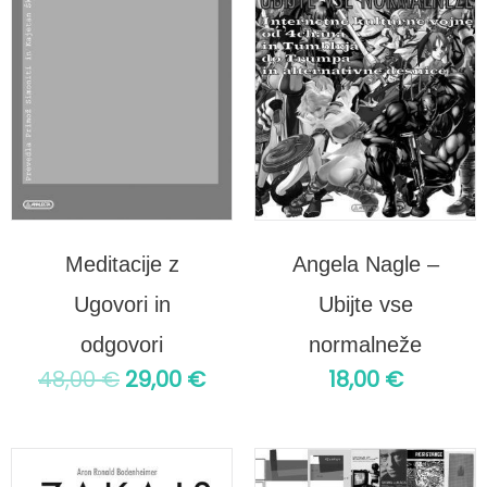
48,00 €.
Meditacije z
Angela Nagle –
Ugovori in
Ubijte vse
odgovori
normalneže
48,00
€
29,00
€
18,00
€