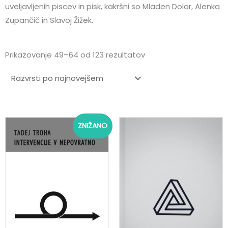
uveljavljenih piscev in pisk, kakršni so Mladen Dolar, Alenka
Zupančič in Slavoj Žižek.
Razvrščeno
Prikazovanje 49–64 od 123 rezultatov
po
datumu
Izvirna
Trenutna
ZNIŽANO
cena
cena
je
je:
bila:
13,00 €.
25,00 €.