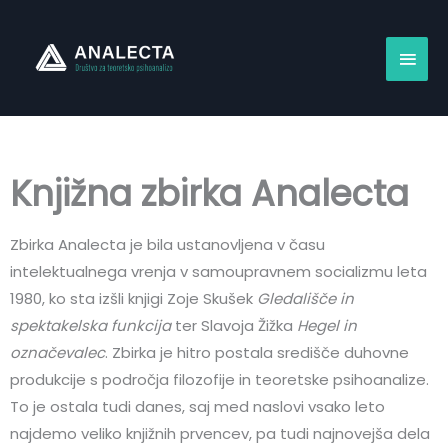
Skip
Main
to
content
Men
Knjižna zbirka Analecta
Zbirka Analecta je bila ustanovljena v času
intelektualnega vrenja v samoupravnem socializmu leta
1980, ko sta izšli knjigi Zoje Skušek
Gledališče in
spektakelska funkcija
ter Slavoja Žižka
Hegel in
označevalec
. Zbirka je hitro postala središče duhovne
produkcije s področja filozofije in teoretske psihoanalize.
To je ostala tudi danes, saj med naslovi vsako leto
najdemo veliko knjižnih prvencev, pa tudi najnovejša dela