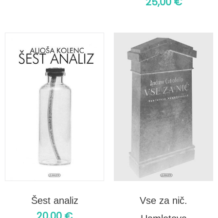
25,00
€
Šest analiz
Vse za nič.
20,00
€