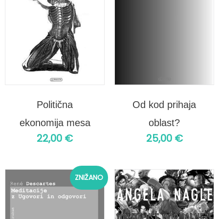
Politična
Od kod prihaja
ekonomija mesa
oblast?
22,00
€
25,00
€
Izvirna
Trenutna
ZNIŽANO
cena
cena
je
je:
bila:
29,00 €.