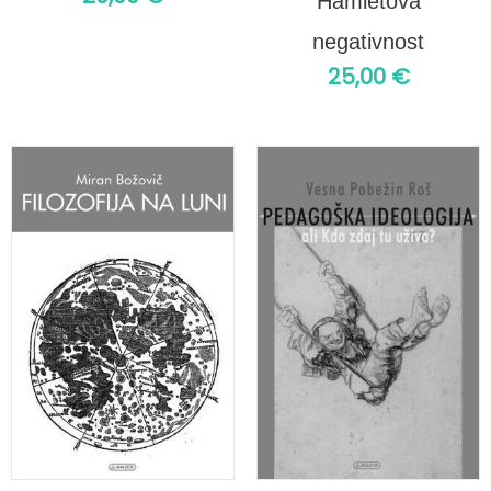
Hamletova
negativnost
25,00
€