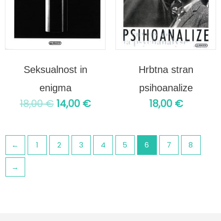
Seksualnost in
Hrbtna stran
enigma
psihoanalize
18,00
€
14,00
€
18,00
€
←
1
2
3
4
5
6
7
8
→