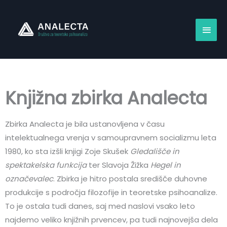
Skip
Main
to
content
Men
Knjižna zbirka Analecta
Zbirka Analecta je bila ustanovljena v času
intelektualnega vrenja v samoupravnem socializmu leta
1980, ko sta izšli knjigi Zoje Skušek
Gledališče in
spektakelska funkcija
ter Slavoja Žižka
Hegel in
označevalec
. Zbirka je hitro postala središče duhovne
produkcije s področja filozofije in teoretske psihoanalize.
To je ostala tudi danes, saj med naslovi vsako leto
najdemo veliko knjižnih prvencev, pa tudi najnovejša dela