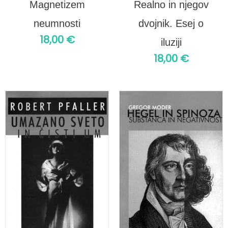
Magnetizem
Realno in njegov
neumnosti
dvojnik. Esej o
18,00
€
iluziji
18,00
€