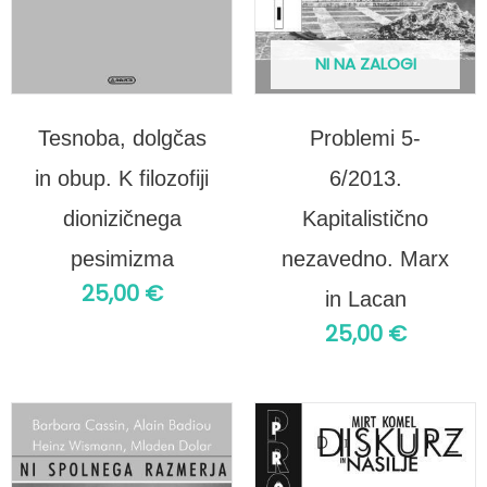
NI NA ZALOGI
Tesnoba, dolgčas
Problemi 5-
in obup. K filozofiji
6/2013.
dionizičnega
Kapitalistično
pesimizma
nezavedno. Marx
25,00
€
in Lacan
25,00
€