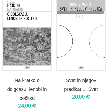
Na kratko o
Svet in njegov
dolgčasu, lenobi in
predikat 1. Svet
20,00
€
počitku
24,00
€