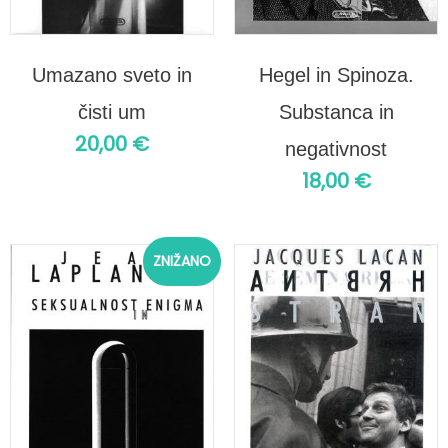
Umazano sveto in
Hegel in Spinoza.
čisti um
Substanca in
20,00
€
negativnost
18,00
€
Izvirna
Trenutna
ZNIŽANO
cena
cena
je
je:
bila:
14,00 €.
18,00 €.