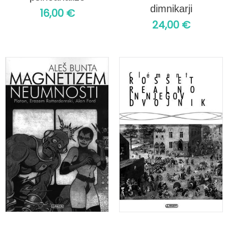
dimnikarji
16,00
€
24,00
€