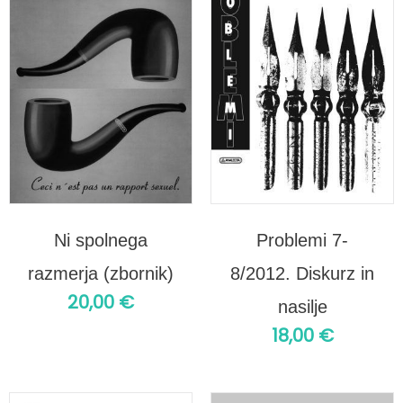
Ni spolnega
Problemi 7-
razmerja (zbornik)
8/2012. Diskurz in
20,00
€
nasilje
18,00
€