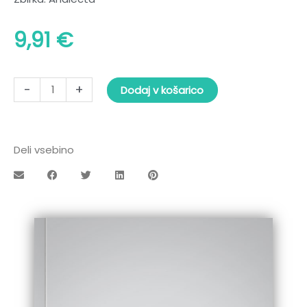
9,91
€
Dve
-
+
Dodaj v košarico
razpravi
količina
Deli vsebino