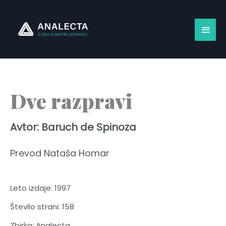
Skip
Main
to
content
Men
Dve razpravi
Avtor: Baruch de Spinoza
Prevod Nataša Homar
Leto izdaje: 1997
Število strani: 158
Zbirka: Analecta