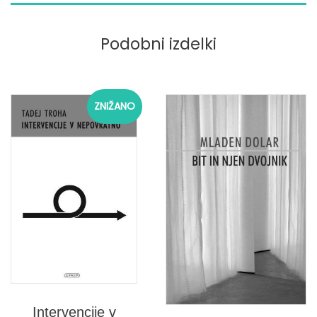
Podobni izdelki
Trenutna
Izvirna
ZNIŽANO
cena
cena
je:
je
13,00 €.
bila:
25,00 €.
Intervencije v