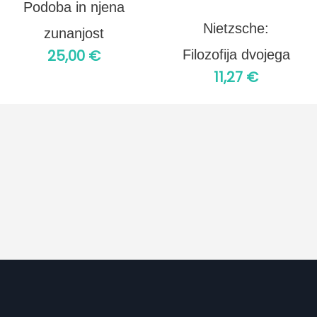
Podoba in njena
Nietzsche:
zunanjost
25,00
€
Filozofija dvojega
11,27
€