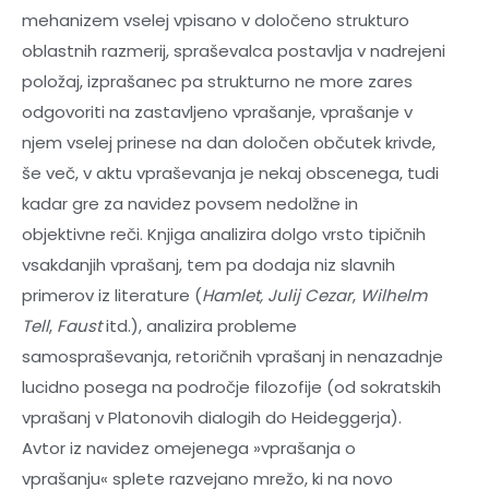
mehanizem vselej vpisano v določeno strukturo
oblastnih razmerij, spraševalca postavlja v nadrejeni
položaj, izprašanec pa strukturno ne more zares
odgovoriti na zastavljeno vprašanje, vprašanje v
njem vselej prinese na dan določen občutek krivde,
še več, v aktu vpraševanja je nekaj obscenega, tudi
kadar gre za navidez povsem nedolžne in
objektivne reči. Knjiga analizira dolgo vrsto tipičnih
vsakdanjih vprašanj, tem pa dodaja niz slavnih
primerov iz literature (
Hamlet, Julij Cezar
,
Wilhelm
Tell
,
Faust
itd.), analizira probleme
samospraševanja, retoričnih vprašanj in nenazadnje
lucidno posega na področje filozofije (od sokratskih
vprašanj v Platonovih dialogih do Heideggerja).
Avtor iz navidez omejenega »vprašanja o
vprašanju« splete razvejano mrežo, ki na novo