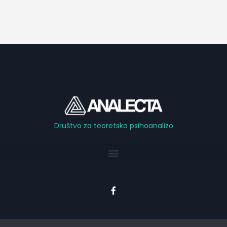
Društvo za teoretsko psihoanalizo
F
a
c
e
b
o