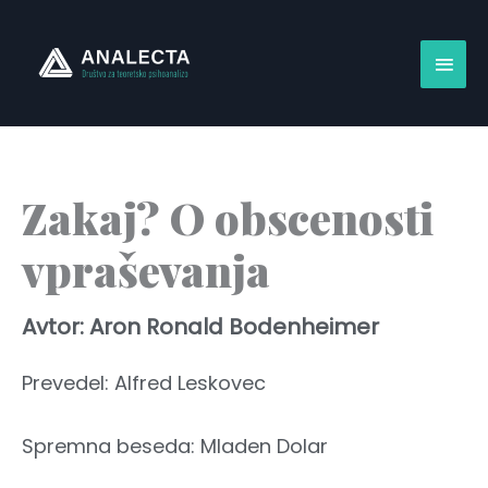
Skip
Main
to
content
Men
Zakaj? O obscenosti
vpraševanja
Avtor: Aron Ronald Bodenheimer
Prevedel: Alfred Leskovec
Spremna beseda: Mladen Dolar