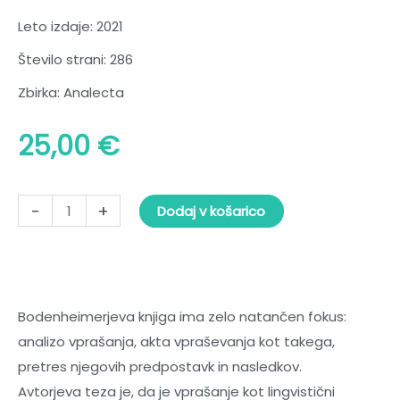
Leto izdaje: 2021
Število strani: 286
Zbirka: Analecta
25,00
€
Zakaj?
-
+
Dodaj v košarico
O
obscenosti
vpraševanja
količina
Bodenheimerjeva knjiga ima zelo natančen fokus:
analizo vprašanja, akta vpraševanja kot takega,
pretres njegovih predpostavk in nasledkov.
Avtorjeva teza je, da je vprašanje kot lingvistični