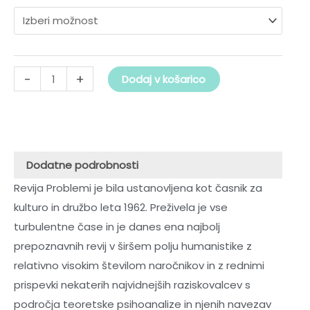
od
revijo
Problemi
40,00 €
količina
-
+
Dodaj v košarico
do
85,00 €
Dodatne podrobnosti
Revija Problemi je bila ustanovljena kot časnik za
kulturo in družbo leta 1962. Preživela je vse
turbulentne čase in je danes ena najbolj
prepoznavnih revij v širšem polju humanistike z
relativno visokim številom naročnikov in z rednimi
prispevki nekaterih najvidnejših raziskovalcev s
področja teoretske psihoanalize in njenih navezav