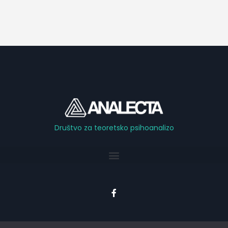
Društvo za teoretsko psihoanalizo
F
a
c
e
b
o