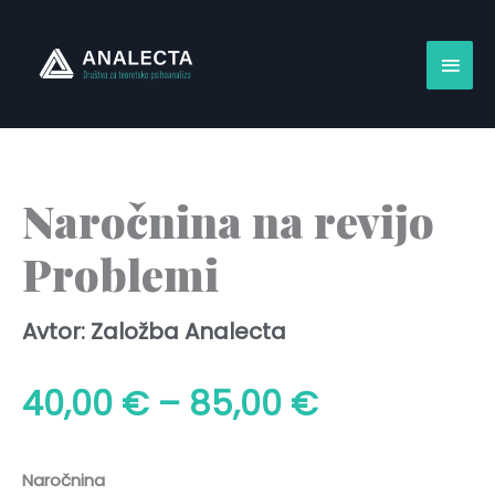
Skip
Main
to
content
Men
Naročnina na revijo
Problemi
Avtor: Založba Analecta
Cenovni
40,00
€
–
85,00
€
razpon:
Naročnina
Naročnina
na