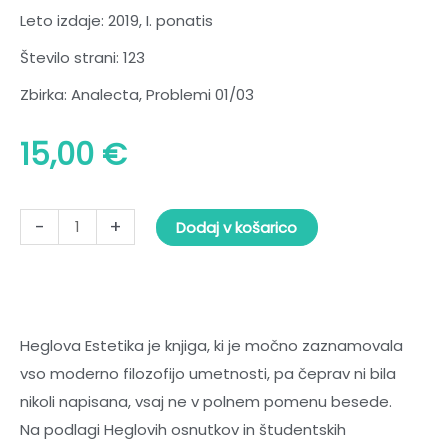
Leto izdaje: 2019, I. ponatis
Število strani: 123
Zbirka: Analecta, Problemi 01/03
15,00
€
Problemi
-
+
Dodaj v košarico
1/2003.
Predavanja
o
estetiki
–
Heglova Estetika je knjiga, ki je močno zaznamovala
Uvod
vso moderno filozofijo umetnosti, pa čeprav ni bila
količina
nikoli napisana, vsaj ne v polnem pomenu besede.
Na podlagi Heglovih osnutkov in študentskih