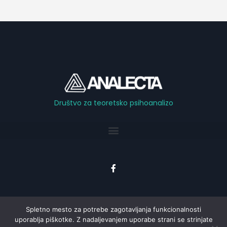
Društvo za teoretsko psihoanalizo
F
a
c
e
b
o
o
Spletno mesto za potrebe zagotavljanja funkcionalnosti
k
uporablja piškotke. Z nadaljevanjem uporabe strani se strinjate
-