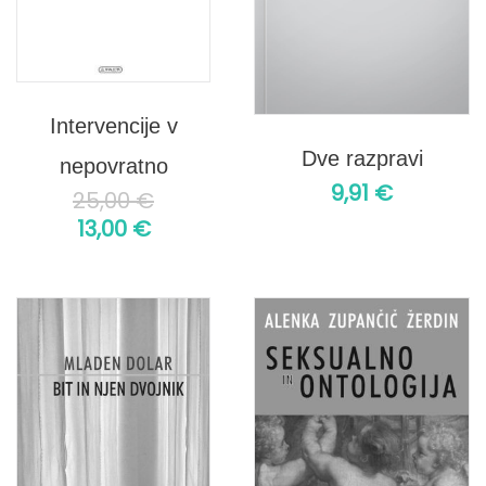
Intervencije v
Dve razpravi
nepovratno
9,91
€
25,00
€
13,00
€