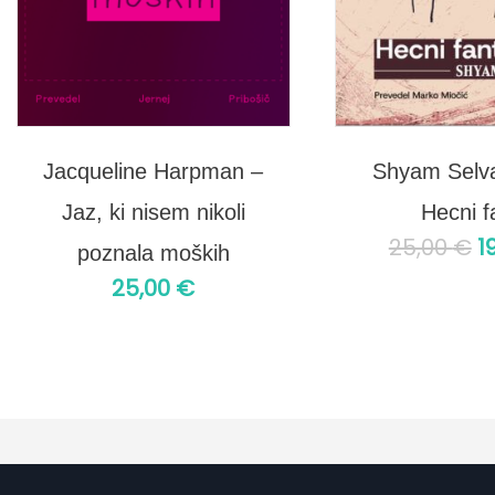
Jacqueline Harpman –
Shyam Selva
Jaz, ki nisem nikoli
Hecni f
25,00
€
1
poznala moških
25,00
€