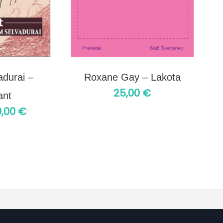
durai –
Roxane Gay – Lakota
25,00
€
ant
9,00
€