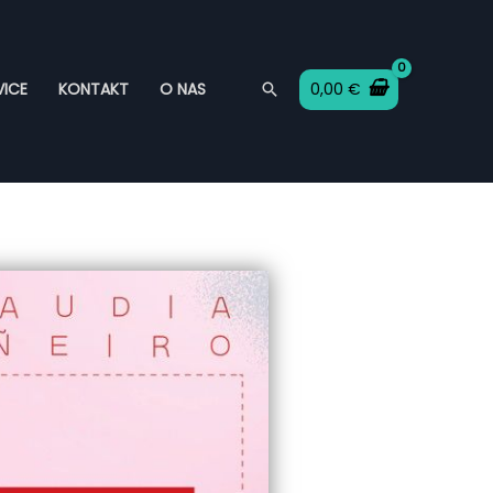
SEARCH
0,00
€
ICE
KONTAKT
O NAS