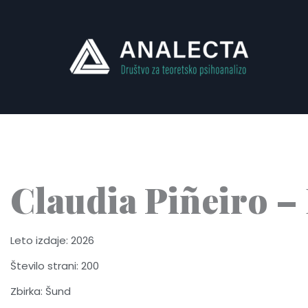
Skip
to
content
Claudia Piñeiro – 
Leto izdaje: 2026
Število strani: 200
Zbirka: Šund