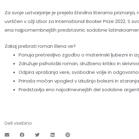
Za svoje ustvarjanje je prejela številna literarna priznanja
uvrščen v ožji izbor za
International Booker Prize 2022
. S sv
ena najpomembnejših predstavnic sodobne latinskoamerišk
Zakaj prebrati roman Elena ve?
Ponuja pretresljivo zgodbo o materinski ljubezni in iz
Združuje psihološki roman, družbeno kritiko in skrivno
Odpira vprašanja vere, svobodne volje in odgovornos
Prinaša močan vpogled v izkušnjo bolezni in staranja
Predstavlja eno najodmevnejših del sodobne argenti
Deli vsebino