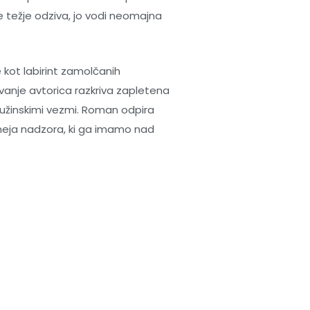
e težje odziva, jo vodi neomajna
 kot labirint zamolčanih
skovanje avtorica razkriva zapletena
ružinskimi vezmi. Roman odpira
meja nadzora, ki ga imamo nad