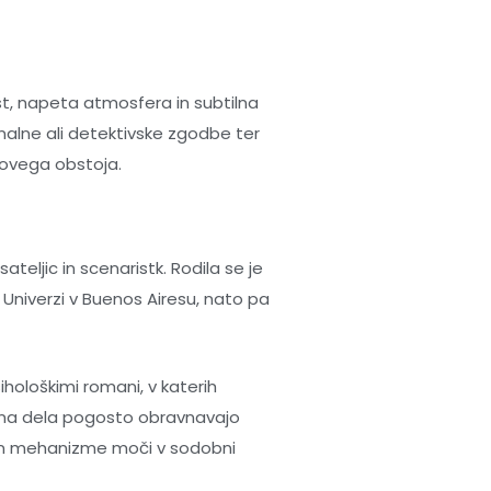
st, napeta atmosfera in subtilna
minalne ali detektivske zgodbe ter
kovega obstoja.
ateljic in scenaristk. Rodila se je
 Univerzi v Buenos Airesu, nato pa
hološkimi romani, v katerih
jena dela pogosto obravnavajo
 in mehanizme moči v sodobni