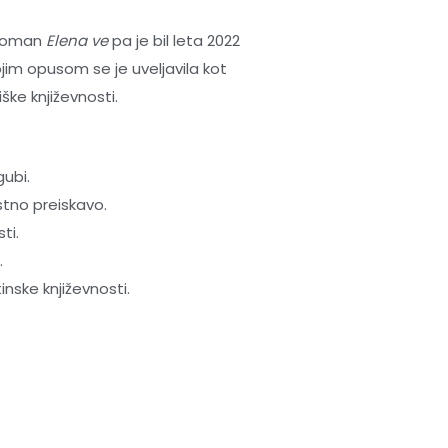
, roman
Elena ve
pa je bil leta 2022
ojim opusom se je uveljavila kot
e književnosti.
gubi.
stno preiskavo.
ti.
.
nske književnosti.