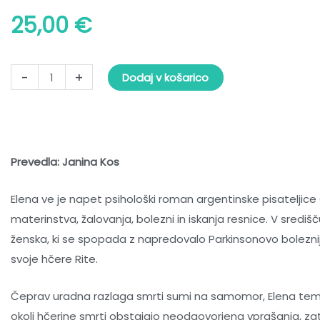
25,00
€
Claudia
-
+
Dodaj v košarico
Piñeiro
-
Elena
ve
količina
Prevedla: Janina Kos
Elena ve
je napet psihološki roman argentinske pisateljice
materinstva, žalovanja, bolezni in iskanja resnice. V središ
ženska, ki se spopada z napredovalo Parkinsonovo boleznij
svoje hčere Rite.
Čeprav uradna razlaga smrti sumi na samomor, Elena temu
okoli hčerine smrti obstajajo neodgovorjena vprašanja, z