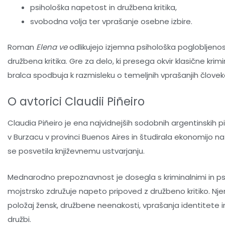
psihološka napetost in družbena kritika,
svobodna volja ter vprašanje osebne izbire.
Roman
Elena ve
odlikujejo izjemna psihološka poglobljeno
družbena kritika. Gre za delo, ki presega okvir klasične kri
bralca spodbuja k razmisleku o temeljnih vprašanjih člove
O avtorici Claudii Piñeiro
Claudia Piñeiro
je ena najvidnejših sodobnih argentinskih pis
v Burzacu v provinci Buenos Aires in študirala ekonomijo na
se posvetila književnemu ustvarjanju.
Mednarodno prepoznavnost je dosegla s kriminalnimi in psi
mojstrsko združuje napeto pripoved z družbeno kritiko. N
položaj žensk, družbene neenakosti, vprašanja identitete
družbi.