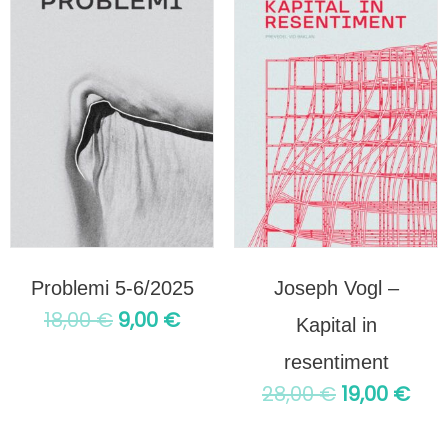
je
je:
je
je:
bila:
9,00 €.
bila:
19,0
18,00 €.
28,00 €.
Problemi 5-6/2025
Joseph Vogl –
18,00
€
9,00
€
Kapital in
resentiment
28,00
€
19,00
€