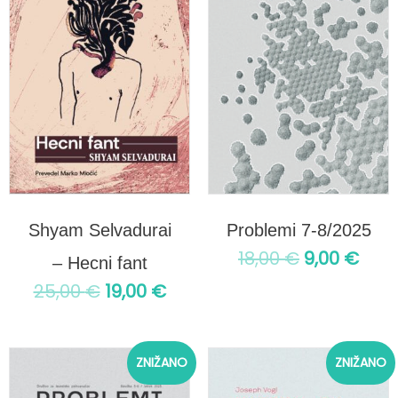
bila:
19,00 €.
bila:
9,00
25,00 €.
18,00 €.
Shyam Selvadurai
Problemi 7-8/2025
18,00
€
9,00
€
– Hecni fant
25,00
€
19,00
€
Izvirna
Trenutna
Izvirna
Tre
ZNIŽANO
ZNIŽANO
cena
cena
cena
cen