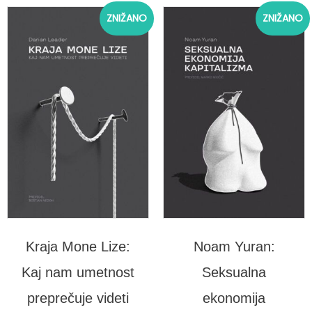
Izvirna
Trenutna
Izvirna
Tre
ZNIŽANO
ZNIŽANO
cena
cena
cena
cen
je
je:
je
je:
bila:
20,00 €.
bila:
15,0
30,00 €.
30,00 €.
Kraja Mone Lize:
Noam Yuran:
Kaj nam umetnost
Seksualna
preprečuje videti
ekonomija