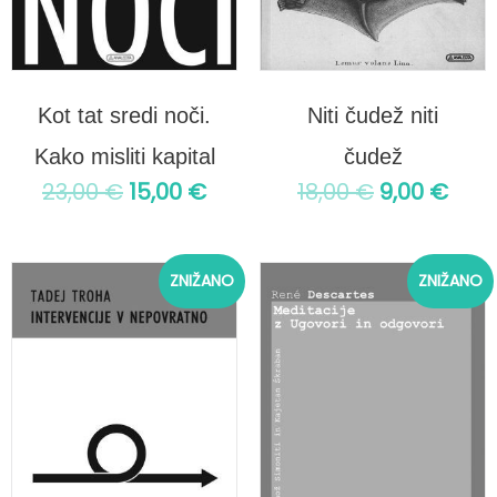
Kot tat sredi noči.
Niti čudež niti
Kako misliti kapital
čudež
23,00
€
15,00
€
18,00
€
9,00
€
Izvirna
Trenutna
Izvirna
Tre
ZNIŽANO
ZNIŽANO
cena
cena
cena
ce
je
je:
je
je:
bila:
13,00 €.
bila:
29,
25,00 €.
48,00 €.