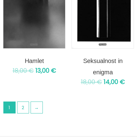
Hamlet
Seksualnost in
18,00
€
13,00
€
enigma
18,00
€
14,00
€
1
2
→