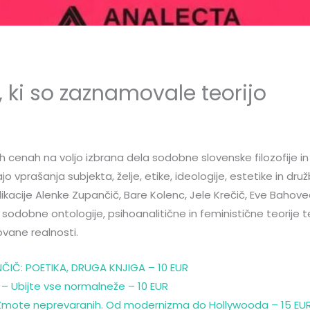
e, ki so zaznamovale teorijo
 cenah na voljo izbrana dela sodobne slovenske filozofije in kr
jo vprašanja subjekta, želje, etike, ideologije, estetike in dr
ikacije Alenke Zupančič, Bare Kolenc, Jele Krečič, Eve Bahove
 sodobne ontologije, psihoanalitične in feministične teorije ter
vane realnosti.
ČIČ: POETIKA, DRUGA KNJIGA – 10 EUR
– Ubijte vse normalneže – 10 EUR
 Zmote neprevaranih. Od modernizma do Hollywooda – 15 EU