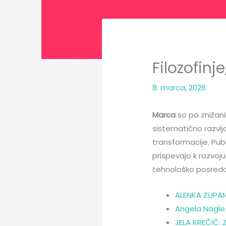
Filozofinj
8. marca, 2026
Marca
so po znižanih
sistematično razvija
transformacije. Publ
prispevajo k razvoju
tehnološko posredo
ALENKA ZUPAN
Angela Nagle 
JELA KREČIČ: