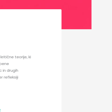
itične teorije, ki
užbene
c in drugih
 refleksiji
R